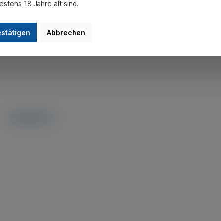
estens 18 Jahre alt sind.
gepaart mit würzigen Noten.
estätigen
Abbrechen
önem Fruchtbukett.
Newsletter