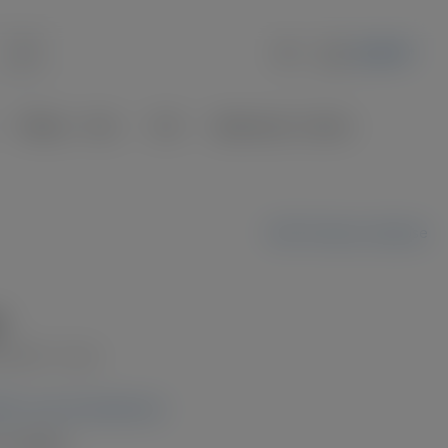
0,00 €*
Whisky - Rum
GIN
Spirituosen | Liköre
Café Terrasse, Vaucluse
*
r
(9,93 €* / 1 Liter)
MwSt. zzgl. Versandkosten
 verfügbar