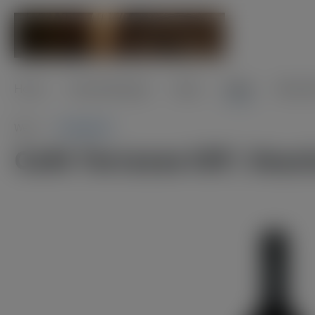
Home
Veranstaltungen
News
Wein
Alkohol
Wein
Frankreich
Café Terrasse IGP, Vauc