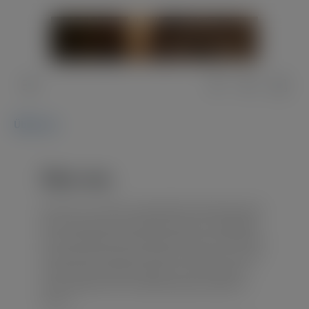
Über uns
Über uns
Wir sind ein, seit 1995, inhabergeführtes Weinfachgeschäft.
Bei der Auswahl unserer Weine besuchen wir regelmäßig
die unterschiedlichen Anbaugebiete, Winzer und Kellereien.
Der persönliche Kontakt zu unseren Erzeugern ist uns sehr
wichtig. Dieser Kontakt ermöglicht uns, Top-Produkte zu
einem optimalen Preis-Leistungsverhältnis anbieten zu
können.