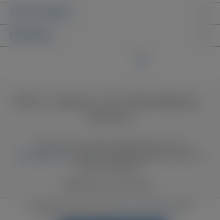
Service-Hotline
Newsletter
Über uns
Impressum
AGB
Widerrufsbelehrung
Datenschutz
* Alle Preise inkl. gesetzl. Mehrwertsteuer zzgl.
Versandkosten
und ggf. Nachnahmegebühren, wenn nicht
anders angegeben.
Realisiert mit Shopware
Diese Website verwendet Cookies, um eine bestmögliche
Erfahrung bieten zu können.
Mehr Informationen ...