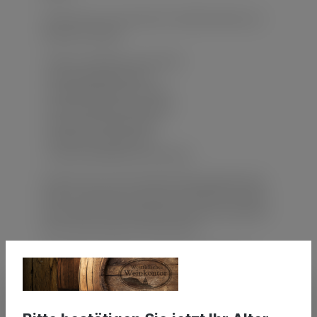
Lassen Sie sich zu einer Reise in die Welt der Weine und
Spirituosen einladen.
- Mehr als 200 Weine aus aller Welt
- Großes Whisk(e)ysortiment
- Ausgewählte Brände und Liköre
- Feine Schokoladen und Pralinen
- Exklusives Feinkostsortiment
- Gutscheine und Wein-Abos
- Schöne Präsentkörbe für alle Anlässe
Probieren Sie an unserer großen Verkostungstheke offene
Weine und Spirituosen und finden Sie dabei Ihre Favoriten.
Gern beraten wir Sie fachkundig, damit Sie den passenden
Wein zu Ihren Speisen und Feiern finden.
Regelmäßig veranstalten wir Weinproben und Tastings.
Erleben Sie in gemütlicher Atmosphäre einen
unterhaltsamen und informativen Abend in netter
Gesellschaft.